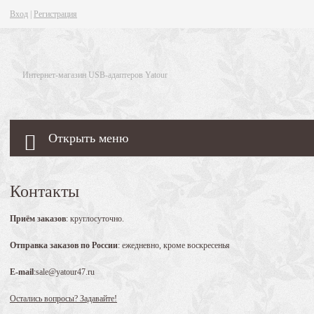
Вход
|
Регистрация
Интернет-магазин USB-адаптеров Yatour
Открыть меню
Контакты
Приём заказов
: круглосуточно.
Отправка заказов по России
: ежедневно, кроме воскресенья
E-mail
:sale@yatour47.ru
Остались вопросы? Задавайте!